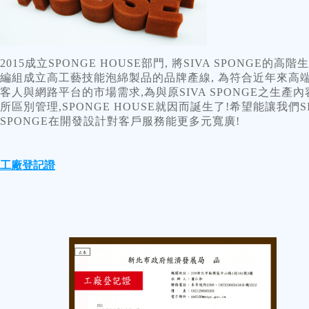
2015
成立SPONGE HOUSE部門
,
將
SIVA SPONGE
的高階生
編組成立高工藝技能泡綿製品的品牌產線
,
為符合近年來高
客人與網路平台的市場需求
,
為與原
SIVA SPONGE
之生產內
所區別管理
,SPONGE HOUSE
就因而誕生了
!
希望能讓我們
S
SPONGE
在開發設計對客戶服務能更多元寬廣
!
工廠登記證