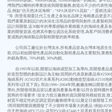
Inventions創新, Varieties價值, Artistries藝術~ 的縮寫, 多
灣我們以獨特的專業技術與開發服務,創造出不少的代表性
品.例如"仿天然沐浴海棉" ; "SPA沐浴PVA花款" ; " 蛋糕洗
"等 ;而受長期委託代工生產之各知名品牌之海棉產品更是不
我們著重原創設計的沐浴生活用品的發明與創作,生產製程
設計與開發,這30餘年的專業經驗亦累積龐大的海綿生產及
業的開發資源,也將其作數位資訊化系統管理,為客戶與消費
更成熟的海綿製品與製程開發的效率精進.
公司與工廠位於台灣淡水,所有產品皆為台灣本地原生生
前,仍以初始開發性產品與自動化製程產品為主要類別,業務
外銷為導向, 70%外銷; 30%內銷。
自1995年以前,開發以海綿成型加工為導向,其開發產品
於造型型體的創新設計為主軸!其間的代表原創產品有#2500
海綿系列 ;#2502切片水果系列;#2802動物造型澡綿;#2510
系列等!(詳見下頁); 而自1996~2004年間,敝廠改轉以開發生
導向,所開發得新品皆以產速與產量為考量!以符合當時國外
貿商的市場要求 !並全力投注廠務的資訊開發與模組投資,致
材質不穩定性的定調定質的廠務標準化!以奠定日後開發工
!而同期間業因應開發了不少當時市場量大的產品 !例如:#250
仿天然海綿;#PV2510~花型PVA綿;#7446土司蛋糕系列等原