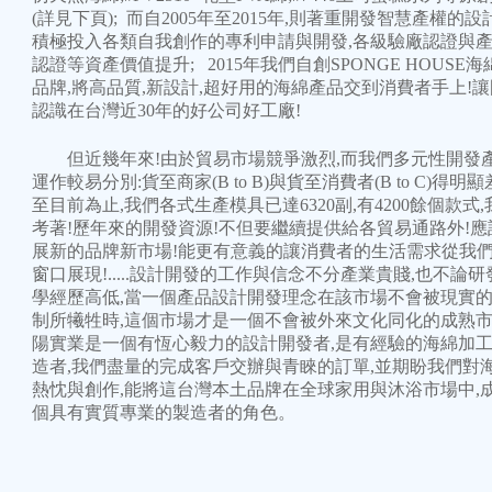
(詳見下頁); 而自2005年至2015年,則著重開發智慧產權的設
積極投入各類自我創作的專利申請與開發,各級驗廠認證與
認證等資產價值提升; 2015年我們自創SPONGE HOUSE
品牌,將高品質,新設計,超好用的海綿產品交到消費者手上!
認識在台灣近30年的好公司好工廠!
但近幾年來!由於貿易市場競爭激烈,而我們多元性開發
運作較易分別:貨至商家(B to B)與貨至消費者(B to C)得明顯
至目前為止,我們各式生產模具已達6320副,有4200餘個款式
考著!歷年來的開發資源!不但要繼續提供給各貿易通路外!應
展新的品牌新市場!能更有意義的讓消費者的生活需求從我
窗口展現!.....設計開發的工作與信念不分產業貴賤,也不論
學經歷高低,當一個產品設計開發理念在該市場不會被現實
制所犧牲時,這個市場才是一個不會被外來文化同化的成熟市
陽實業是一個有恆心毅力的設計開發者,是有經驗的海綿加
造者,我們盡量的完成客戶交辦與青睞的訂單,並期盼我們對
熱忱與創作,能將這台灣本土品牌在全球家用與沐浴市場中,
個具有實質專業的製造者的角色。